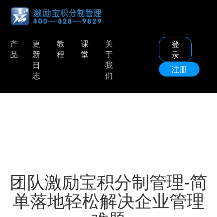
产
更
教
课
关
登
品
新
程
堂
于
录
日
我
注册
志
们
团队激励宝积分制管理-简
单落地轻松解决企业管理